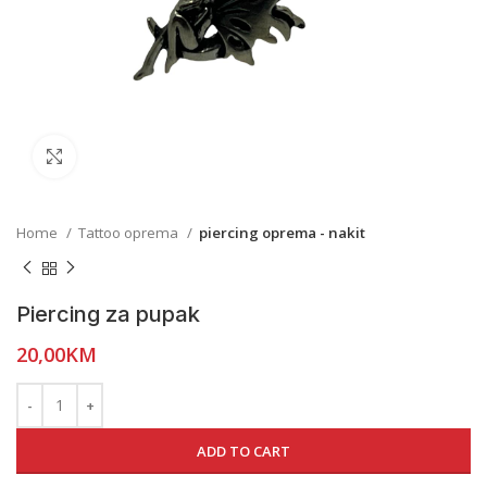
Click to enlarge
Home
Tattoo oprema
piercing oprema - nakit
Piercing za pupak
20,00
KM
ADD TO CART