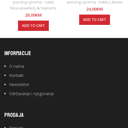
clicker
forward helix, lobe, flat
piercing oprema - nakit
,
piercing oprema - nakit
,
Labrets
Nose Jewellery & Septums
24,00
KM
20,00
KM
ADD TO CART
ADD TO CART
INFORMACIJE
O nama
Kontakt
Newsletter
Održavanje i njegovanje
PRODAJA
Popusti