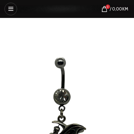
0
/
0,00
KM