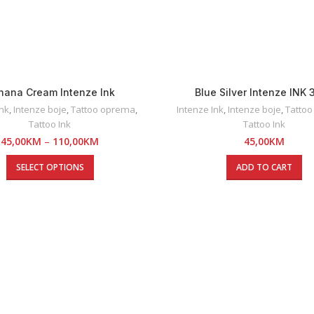
nana Cream Intenze Ink
Blue Silver Intenze INK 
Ink
,
Intenze boje
,
Tattoo oprema
,
Intenze Ink
,
Intenze boje
,
Tatto
Tattoo Ink
Tattoo Ink
45,00
KM
–
110,00
KM
45,00
KM
SELECT OPTIONS
ADD TO CART