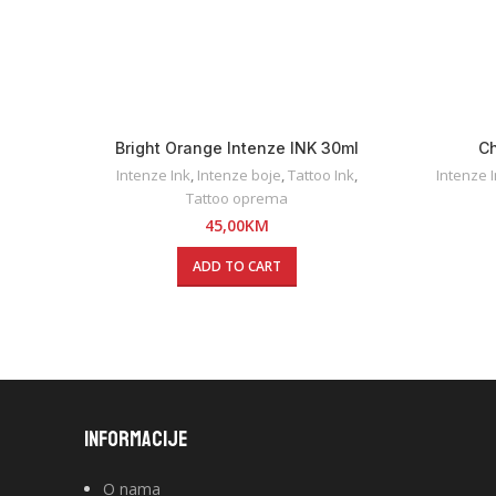
Bright Orange Intenze INK 30ml
Ch
Intenze Ink
,
Intenze boje
,
Tattoo Ink
,
Intenze 
Tattoo oprema
45,00
KM
ADD TO CART
INFORMACIJE
O nama