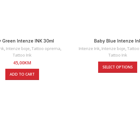
 Green Intenze INK 30ml
Baby Blue Intenze In
Ink
,
Intenze boje
,
Tattoo oprema
,
Intenze Ink
,
Intenze boje
,
Tatto
Tattoo Ink
Tattoo Ink
45,00
KM
SELECT OPTIONS
ADD TO CART