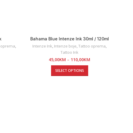
k
Bahama Blue Intenze Ink 30ml / 120ml
o oprema
,
Intenze Ink
,
Intenze boje
,
Tattoo oprema
,
Tattoo Ink
45,00
KM
–
110,00
KM
SELECT OPTIONS