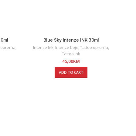
30ml
Blue Sky Intenze INK 30ml
o oprema
,
Intenze Ink
,
Intenze boje
,
Tattoo oprema
,
Tattoo Ink
45,00
KM
ADD TO CART