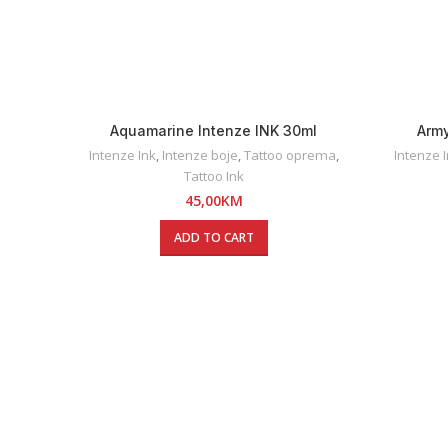
Aquamarine Intenze INK 30ml
Army
Intenze Ink
,
Intenze boje
,
Tattoo oprema
,
Intenze 
Tattoo Ink
45,00
KM
ADD TO CART