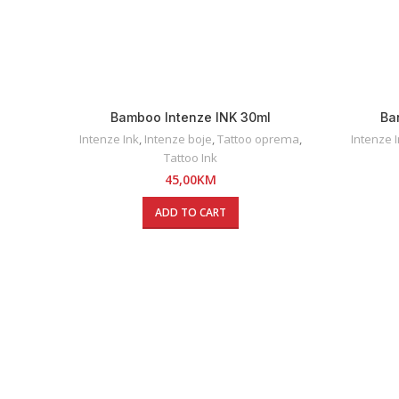
Bamboo Intenze INK 30ml
Ba
Intenze Ink
,
Intenze boje
,
Tattoo oprema
,
Intenze 
Tattoo Ink
45,00
KM
ADD TO CART