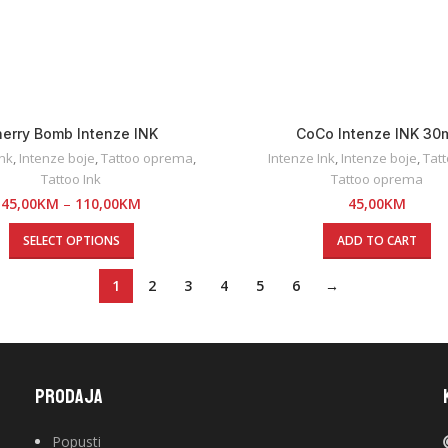
erry Bomb Intenze INK
CoCo Intenze INK 30
Ink
,
Intenze boje
,
Tattoo oprema
,
Intenze Ink
,
Intenze boje
,
Tatt
Tattoo Ink
Tattoo oprema
45,00
KM
–
110,00
KM
45,00
KM
SELECT OPTIONS
ADD TO CART
1
2
3
4
5
6
→
PRODAJA
Popusti