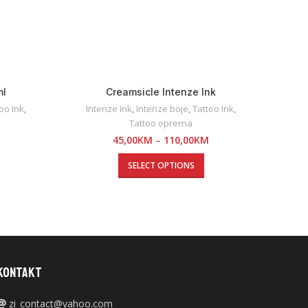
ml
Creamsicle Intenze Ink
oo Ink
,
Intenze Ink
,
Intenze boje
,
Tattoo Ink
,
Tattoo oprema
45,00
KM
–
110,00
KM
SELECT OPTIONS
KONTAKT
zi_contact@yahoo.com