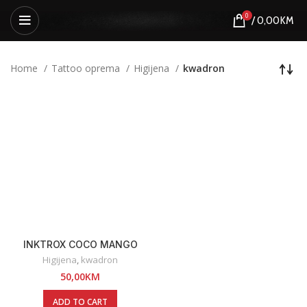
0
/
0,00
KM
Home
Tattoo oprema
Higijena
kwadron
INKTROX COCO MANGO
PROCESS TATTOO BUTTER –
Higijena
,
kwadron
200 ML
50,00
KM
ADD TO CART