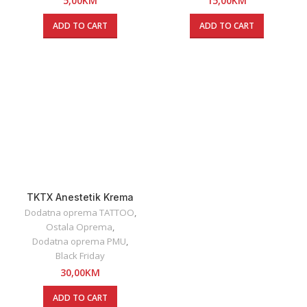
5,00
KM
15,00
KM
ADD TO CART
ADD TO CART
TKTX Anestetik Krema
Crvena
Dodatna oprema TATTOO
,
Ostala Oprema
,
Dodatna oprema PMU
,
Black Friday
30,00
KM
ADD TO CART