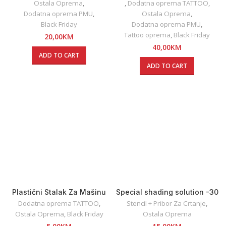
Ostala Oprema
,
,
Dodatna oprema TATTOO
,
Dodatna oprema PMU
,
Ostala Oprema
,
Black Friday
Dodatna oprema PMU
,
Tattoo oprema
,
Black Friday
20,00
KM
40,00
KM
ADD TO CART
ADD TO CART
Plastični Stalak Za Mašinu
Special shading solution -30
ml
Dodatna oprema TATTOO
,
Stencil + Pribor Za Crtanje
,
Ostala Oprema
,
Black Friday
Ostala Oprema