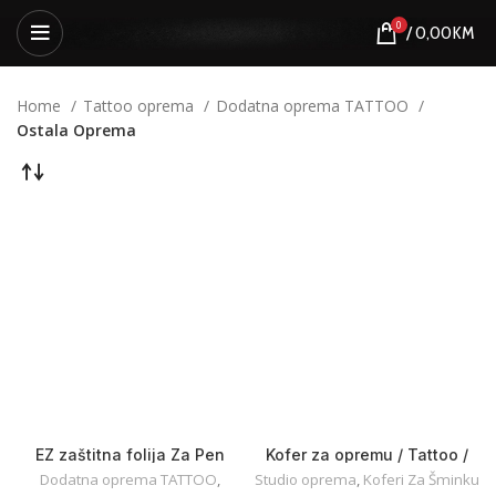
0
/
0,00
KM
Home
Tattoo oprema
Dodatna oprema TATTOO
Ostala Oprema
EZ zaštitna folija Za Pen
Kofer za opremu / Tattoo /
Mašinu 50x120mm
PMU
Dodatna oprema TATTOO
,
Studio oprema
,
Koferi Za Šminku