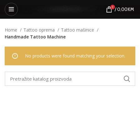
0
/
0,00
KM
Home
Tattoo oprema
Tattoo mašinice
Handmade Tattoo Machine
No products were found matching your selection.