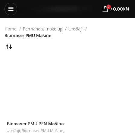
0
/
0,00
KM
Home
Permanent make up
Uređaji
Biomaser PMU Mašine
Biomaser PMU PEN Mašina
DM-HP-9871 Black
Uređaji
,
Biomaser PMU Mašine
,