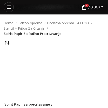
0
/
0,00
KM
Home
Tattoo oprema
Dodatna oprema TATTOO
Stencil + Pribor Za Crtanje
Spirit Papir Za Ručno Precrtavanje
Spirit Papir za precrtavanje /
Ručno / Termalno