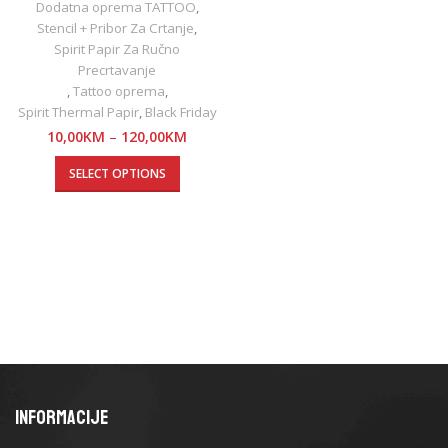
Dodatna oprema TATTOO
,
Stencil + Pribor Za Crtanje
,
Spirit Papir Za Ručno
Precrtavanje
,
Tattoo oprema
,
Spirit Thermal Papir
,
Black Friday
10,00
KM
–
120,00
KM
SELECT OPTIONS
INFORMACIJE