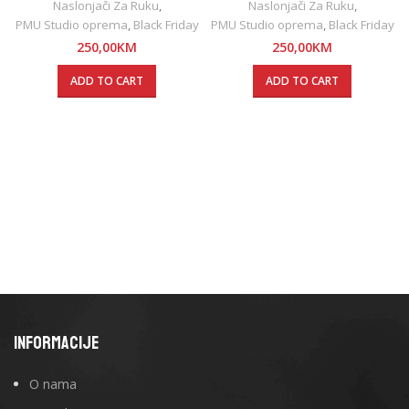
Naslonjači Za Ruku
,
Naslonjači Za Ruku
,
PMU Studio oprema
,
Black Friday
PMU Studio oprema
,
Black Friday
250,00
KM
250,00
KM
ADD TO CART
ADD TO CART
INFORMACIJE
O nama