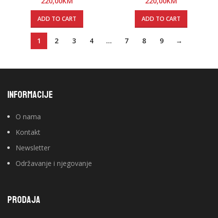
220,00
KM
220,00
KM
ADD TO CART
ADD TO CART
1
2
3
4
…
7
8
9
→
INFORMACIJE
O nama
Kontakt
Newsletter
Održavanje i njegovanje
PRODAJA