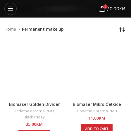
0
/
0,00
KM
Home
Permanent make up
Biomaser Golden Divider
Biomaser Mikro Četkice
100KOM Pink
Dodatna oprema PMU
,
Dodatna oprema PMU
Black Friday
11,00
KM
35,00
KM
ADD TO CART