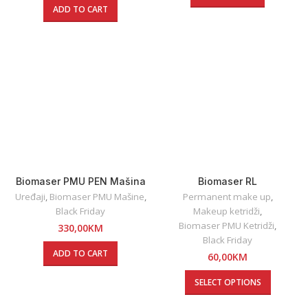
ADD TO CART
Biomaser PMU PEN Mašina
Biomaser RL
DM-HP-9871 Black
Uređaji
,
Biomaser PMU Mašine
,
Permanent make up
,
Black Friday
Makeup ketridži
,
Biomaser PMU Ketridži
,
330,00
KM
Black Friday
ADD TO CART
60,00
KM
SELECT OPTIONS