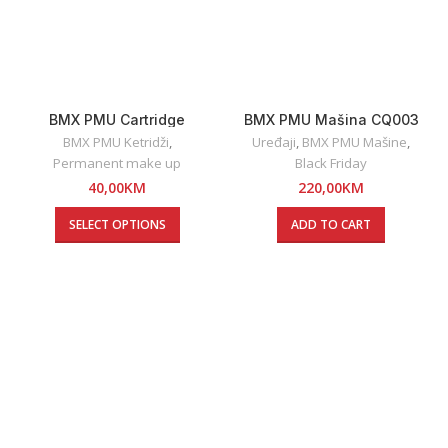
BMX PMU Cartridge
BMX PMU Mašina CQ003
Black
BMX PMU Ketridži
,
Uređaji
,
BMX PMU Mašine
,
Permanent make up
Black Friday
40,00
KM
220,00
KM
SELECT OPTIONS
ADD TO CART