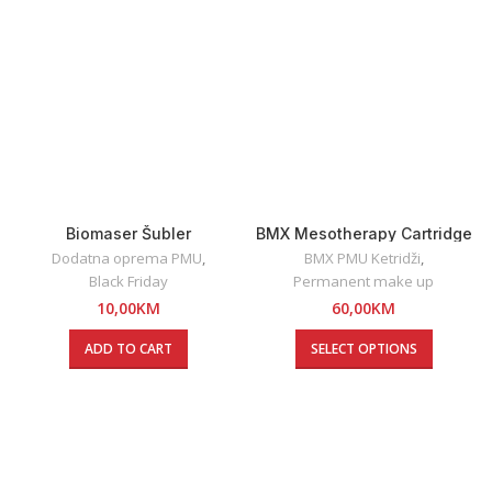
Biomaser Šubler
BMX Mesotherapy Cartridge
Dodatna oprema PMU
,
BMX PMU Ketridži
,
Black Friday
Permanent make up
10,00
KM
60,00
KM
ADD TO CART
SELECT OPTIONS