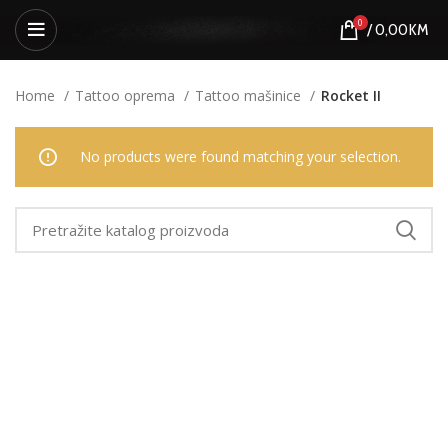
0
/
0,00
KM
Home
Tattoo oprema
Tattoo mašinice
Rocket II
No products were found matching your selection.