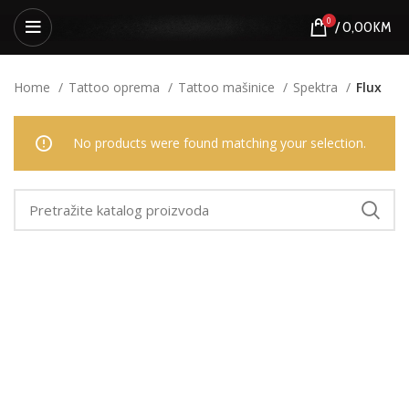
0
/
0,00
KM
Home
Tattoo oprema
Tattoo mašinice
Spektra
Flux
No products were found matching your selection.