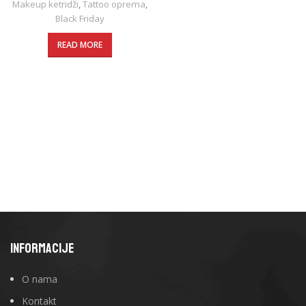
Makeup ketridži
,
Tattoo oprema
,
Black Friday
READ MORE
INFORMACIJE
O nama
Kontakt