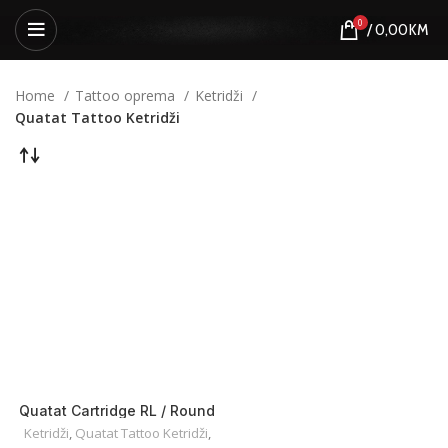
0
/
0,00
KM
Home
Tattoo oprema
Ketridži
Quatat Tattoo Ketridži
Quatat Cartridge RL / Round
Liner
Ketridži
,
Quatat Tattoo Ketridži
,