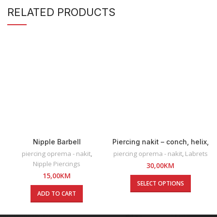
RELATED PRODUCTS
Nipple Barbell
Piercing nakit – conch, helix,
lobe
piercing oprema - nakit
,
piercing oprema - nakit
,
Labrets
Nipple Piercings
30,00
KM
15,00
KM
SELECT OPTIONS
ADD TO CART