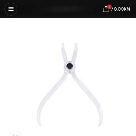
0
/
0,00
KM