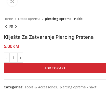
Click to enlarge
Home
Tattoo oprema
piercing oprema - nakit
Kliješta Za Zatvaranje Piercing Prstena
5,00
KM
ADD TO CART
Categories:
Tools & Accessories
,
piercing oprema - nakit