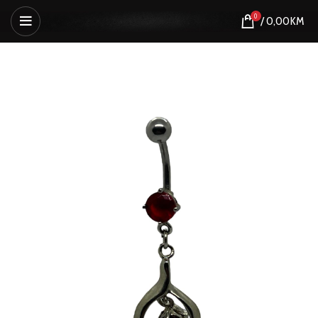
0
/
0,00
KM