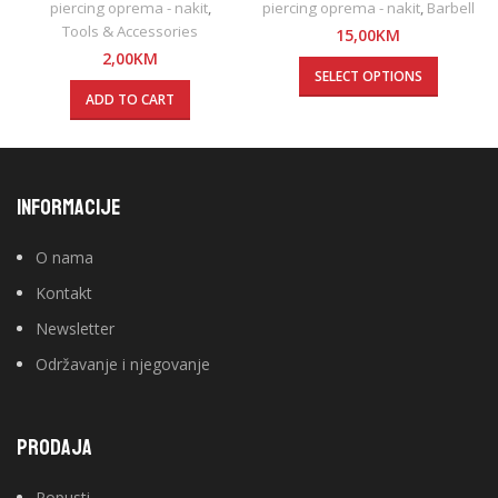
piercing oprema - nakit
,
piercing oprema - nakit
,
Barbell
Tools & Accessories
15,00
KM
2,00
KM
SELECT OPTIONS
ADD TO CART
INFORMACIJE
O nama
Kontakt
Newsletter
Održavanje i njegovanje
PRODAJA
Popusti