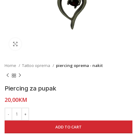
Click to enlarge
Home
Tattoo oprema
piercing oprema - nakit
Piercing za pupak
20,00
KM
ADD TO CART