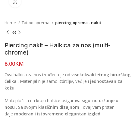
Click to enlarge
Home
Tattoo oprema
piercing oprema - nakit
Piercing nakit – Halkica za nos (multi-
chrome)
8,00
KM
Ova halkica za nos izrađena je od
visokokvalitetnog hirurškog
čelika
. Materijal nije samo izdržljiv, već je i
jednostavan za
kožu
.
Mala pločica na kraju halkice osigurava
sigurno držanje u
nosu
. Sa svojim
klasičnim dizajnom
, ovaj vam prsten
daje
moderan i istovremeno elegantan izgled
.