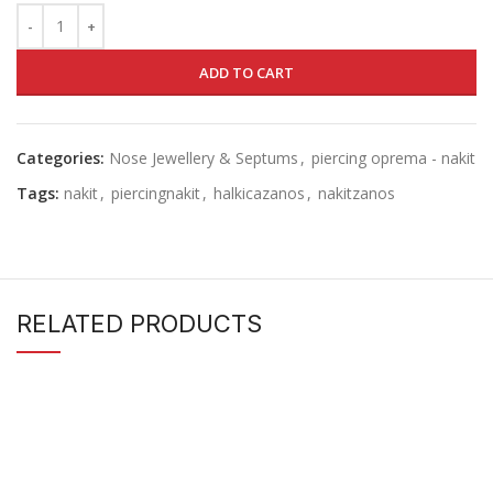
ADD TO CART
Categories:
Nose Jewellery & Septums
,
piercing oprema - nakit
Tags:
nakit
,
piercingnakit
,
halkicazanos
,
nakitzanos
RELATED PRODUCTS