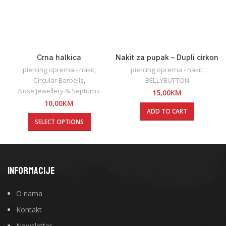
Crna halkica
Nakit za pupak – Dupli cirkon
piercing oprema - nakit
,
piercing oprema - nakit
,
Circular Barbells
,
BELLYBUTTON
Nose Jewellery & Septums
15,00
KM
10,00
KM
ADD TO CART
SELECT OPTIONS
INFORMACIJE
O nama
Kontakt
Newsletter