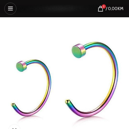
0
/
0,00
KM