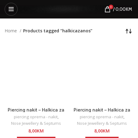
0
/
0,00
KM
Home
Products tagged “halkicazanos”
Piercing nakit – Halkica za
Piercing nakit – Halkica za
nos
nos (multi-chrome)
piercing oprema - nakit
,
piercing oprema - nakit
,
Nose Jewellery & Septums
Nose Jewellery & Septums
8,00
KM
8,00
KM