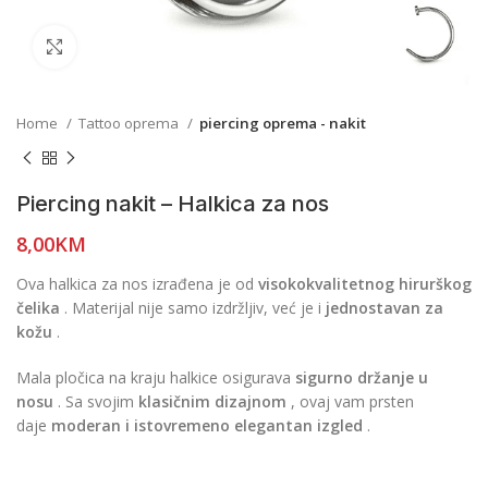
Click to enlarge
Home
Tattoo oprema
piercing oprema - nakit
Piercing nakit – Halkica za nos
8,00
KM
Ova halkica za nos izrađena je od
visokokvalitetnog hirurškog
čelika
. Materijal nije samo izdržljiv, već je i
jednostavan za
kožu
.
Mala pločica na kraju halkice osigurava
sigurno držanje u
nosu
. Sa svojim
klasičnim dizajnom
, ovaj vam prsten
daje
moderan i istovremeno elegantan izgled
.