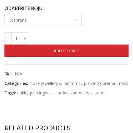
ODABERITE BOJU:
ADD TO CART
SKU:
N/A
Categories:
Nose Jewellery & Septums
,
piercing oprema - nakit
Tags:
nakit
,
piercingnakit
,
halkicazanos
,
nakitzanos
RELATED PRODUCTS