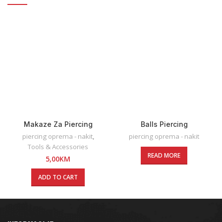
Makaze Za Piercing
Balls Piercing
piercing oprema - nakit
,
piercing oprema - nakit
Tools & Accessories
READ MORE
5,00
KM
ADD TO CART