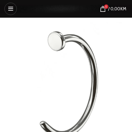
0
/
0,00
KM