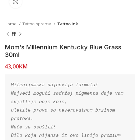
Click to enlarge
Home
Tattoo oprema
Tattoo Ink
Mom’s Millennium Kentucky Blue Grass
30ml
43,00
KM
Milenijumska najnovija formula!

Najveći mogući sadržaj pigmenta daje vam 
svjetlije boje koje,

uletite pravo sa neverovatnom brzinom 
protoka.

Neće se osušiti!

Bilo koja nijansa iz ove linije premium 