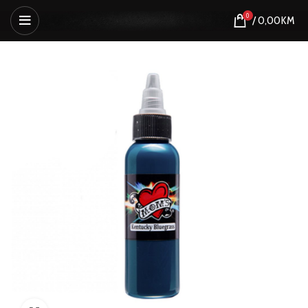
0
/
0,00
KM