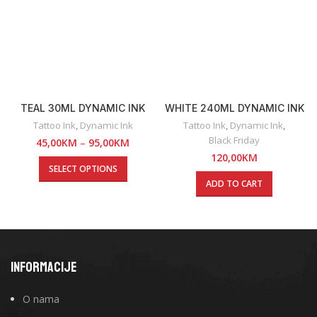
TEAL 30ML DYNAMIC INK
WHITE 240ML DYNAMIC INK
Tattoo Ink
,
Dynamic Ink
Tattoo Ink
,
Dynamic Ink
,
Black Friday
45,00
KM
–
95,00
KM
120,00
KM
SELECT OPTIONS
ADD TO CART
INFORMACIJE
O nama