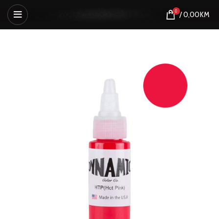
0
/
0,00
KM