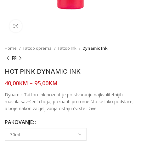
Click to enlarge
Home
Tattoo oprema
Tattoo Ink
Dynamic Ink
HOT PINK DYNAMIC INK
40,00
KM
–
95,00
KM
Dynamic Tattoo Ink poznat je po stvaranju najkvalitetnijih
mastila savršenih boja, poznatih po tome što se lako podvlače,
a boje nakon zacjeljivanja ostaju čvrste i žive.
PAKOVANJE: