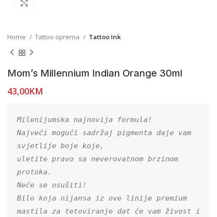
Click to enlarge
Home
Tattoo oprema
Tattoo Ink
Mom’s Millennium Indian Orange 30ml
43,00
KM
Milenijumska najnovija formula!

Najveći mogući sadržaj pigmenta daje vam 
svjetlije boje koje,

uletite pravo sa neverovatnom brzinom 
protoka.

Neće se osušiti!

Bilo koja nijansa iz ove linije premium 
mastila za tetoviranje dat će vam živost i 