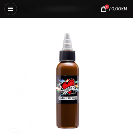
0
/
0,00
KM