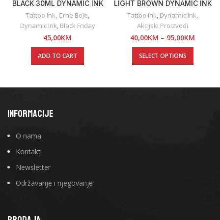
BLACK 30ML DYNAMIC INK
LIGHT BROWN DYNAMIC INK
Tattoo Ink
,
Crne Boje
,
Tattoo Ink
,
Dynamic Ink
,
Dynamic Ink
,
Black Friday
Akcijski Proizvodi
45,00
KM
40,00
KM
–
95,00
KM
ADD TO CART
SELECT OPTIONS
INFORMACIJE
O nama
Kontakt
Newsletter
Održavanje i njegovanje
PRODAJA