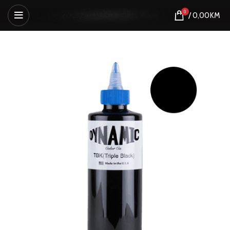
0
/
0,00
KM