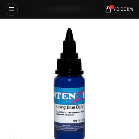
0
/
0,00
KM