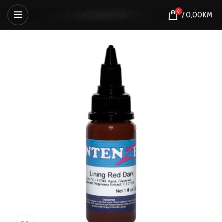
0
/
0,00
KM