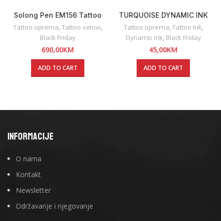
Solong Pen EM156 Tattoo
TURQUOISE DYNAMIC INK
SET
Tattoo oprema
,
Tattoo setovi
,
Tattoo oprema
,
Tattoo Ink
,
Black Friday
Dynamic Ink
,
Black Friday
690,00
KM
45,00
KM
ADD TO CART
ADD TO CART
INFORMACIJE
O nama
Kontakt
Newsletter
Održavanje i njegovanje