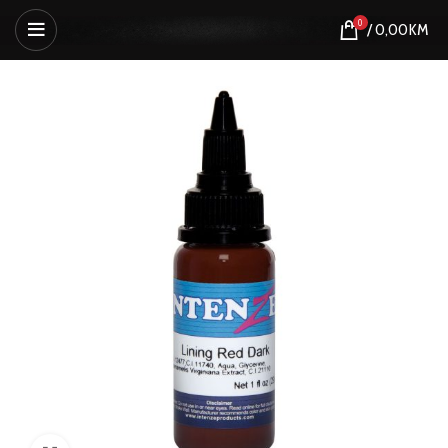
0
/
0,00
KM