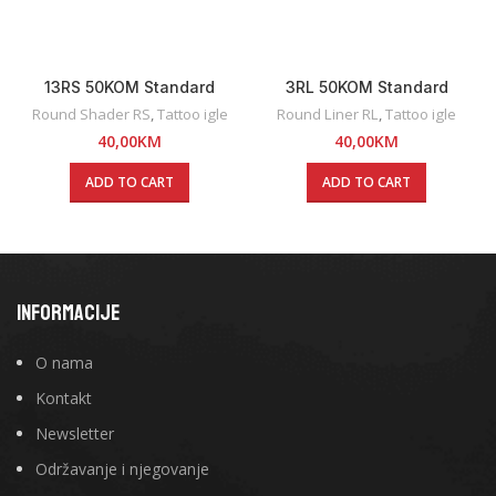
13RS 50KOM Standard
3RL 50KOM Standard
Premium Round Shader
Premium Round Liner Tattoo
Round Shader RS
,
Tattoo igle
Round Liner RL
,
Tattoo igle
Tattoo Igle
Igle
40,00
KM
40,00
KM
ADD TO CART
ADD TO CART
INFORMACIJE
O nama
Kontakt
Newsletter
Održavanje i njegovanje