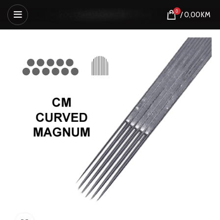
0
/
0,00
KM