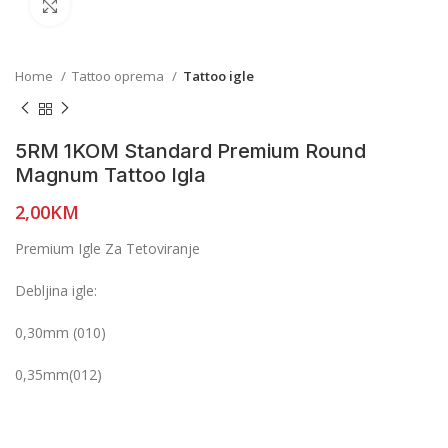
Click to enlarge
Home
Tattoo oprema
Tattoo igle
5RM 1KOM Standard Premium Round
Magnum Tattoo Igla
2,00
KM
Premium Igle Za Tetoviranje
Debljina igle:
0,30mm (010)
0,35mm(012)