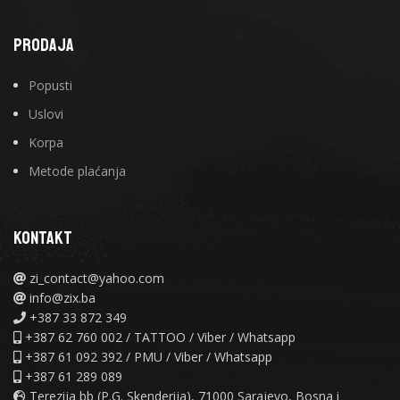
PRODAJA
Popusti
Uslovi
Korpa
Metode plaćanja
KONTAKT
zi_contact@yahoo.com
info@zix.ba
+387 33 872 349
+387 62 760 002 / TATTOO / Viber / Whatsapp
+387 61 092 392 / PMU / Viber / Whatsapp
+387 61 289 089
Terezija bb (P.G. Skenderija), 71000 Sarajevo, Bosna i