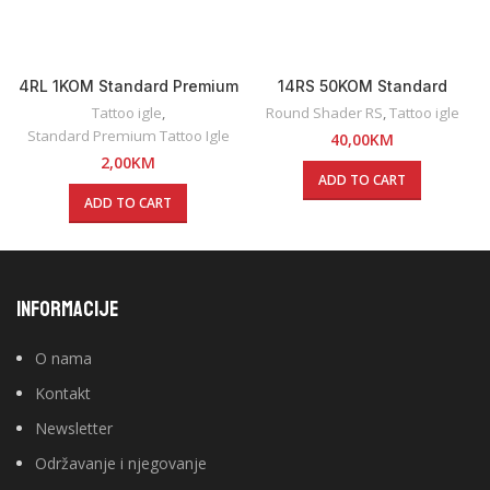
4RL 1KOM Standard Premium
14RS 50KOM Standard
Round Liner Tattoo Igla
Premium Round Shader
Tattoo igle
,
Round Shader RS
,
Tattoo igle
Tattoo Igle
Standard Premium Tattoo Igle
40,00
KM
2,00
KM
ADD TO CART
ADD TO CART
INFORMACIJE
O nama
Kontakt
Newsletter
Održavanje i njegovanje