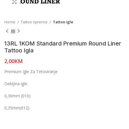
Click to enlarge
Home
Tattoo oprema
Tattoo igle
13RL 1KOM Standard Premium Round Liner
Tattoo Igla
2,00
KM
Premium Igle Za Tetoviranje
Debljina igle:
0,30mm (010)
0,35mm(012)