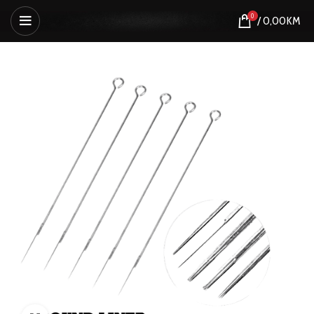
0
/
0,00
KM