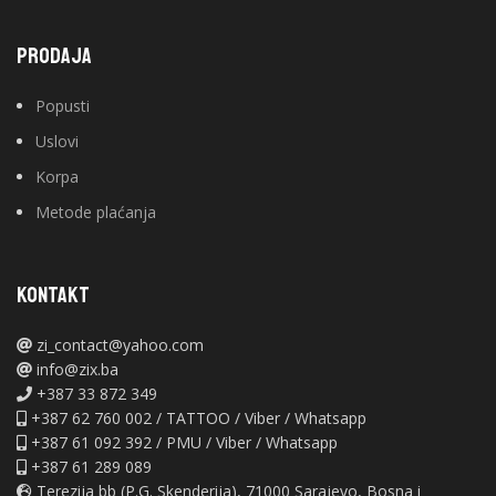
PRODAJA
Popusti
Uslovi
Korpa
Metode plaćanja
KONTAKT
zi_contact@yahoo.com
info@zix.ba
+387 33 872 349
+387 62 760 002 / TATTOO / Viber / Whatsapp
+387 61 092 392 / PMU / Viber / Whatsapp
+387 61 289 089
Terezija bb (P.G. Skenderija), 71000 Sarajevo, Bosna i