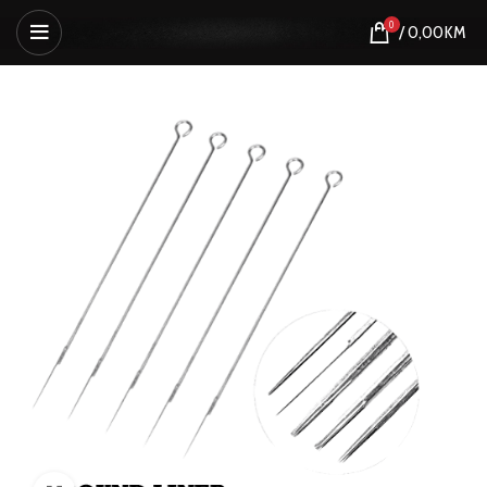
0
/
0,00
KM