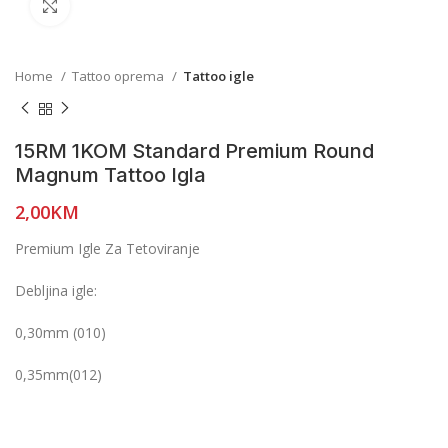
Click to enlarge
Home
Tattoo oprema
Tattoo igle
15RM 1KOM Standard Premium Round
Magnum Tattoo Igla
2,00
KM
Premium Igle Za Tetoviranje
Debljina igle:
0,30mm (010)
0,35mm(012)