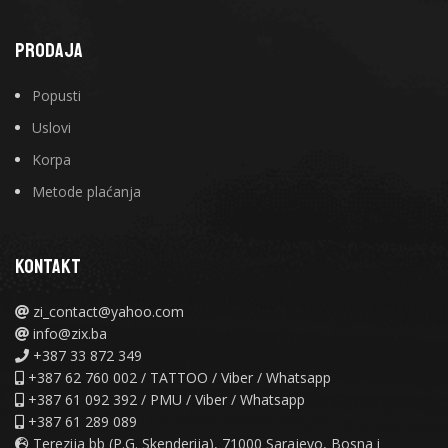
PRODAJA
Popusti
Uslovi
Korpa
Metode plaćanja
KONTAKT
zi_contact@yahoo.com
info@zix.ba
+387 33 872 349
+387 62 760 002 / TATTOO / Viber / Whatsapp
+387 61 092 392 / PMU / Viber / Whatsapp
+387 61 289 089
Terezija bb (P.G. Skenderija), 71000 Sarajevo, Bosna i