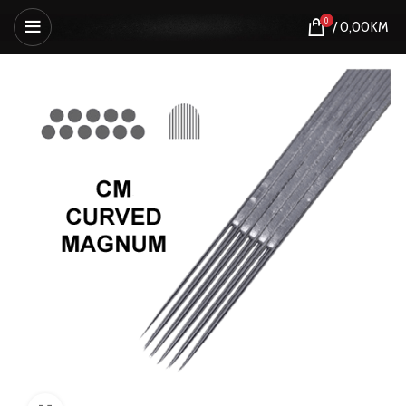
0
/
0,00
KM