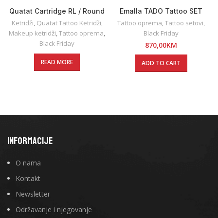
Quatat Cartridge RL / Round
Emalla TADO Tattoo SET
Liner
Ketridži
,
Quatat Tattoo Ketridži
,
Tattoo oprema
,
Tattoo setovi
,
Makeup ketridži
,
Tattoo oprema
,
Black Friday
Black Friday
870,00
KM
READ MORE
ADD TO CART
INFORMACIJE
O nama
Kontakt
Newsletter
Održavanje i njegovanje