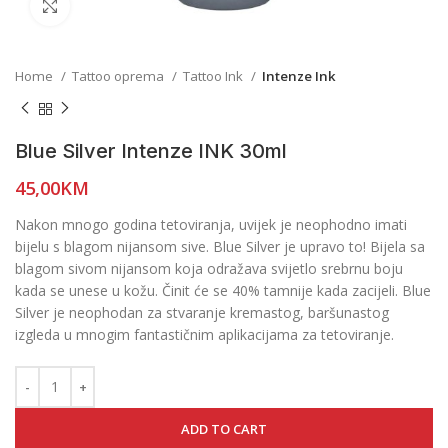
Click to enlarge
Home
Tattoo oprema
Tattoo Ink
Intenze Ink
Blue Silver Intenze INK 30ml
45,00
KM
Nakon mnogo godina tetoviranja, uvijek je neophodno imati
bijelu s blagom nijansom sive. Blue Silver je upravo to! Bijela sa
blagom sivom nijansom koja odražava svijetlo srebrnu boju
kada se unese u kožu. Činit će se 40% tamnije kada zacijeli. Blue
Silver je neophodan za stvaranje kremastog, baršunastog
izgleda u mnogim fantastičnim aplikacijama za tetoviranje.
ADD TO CART