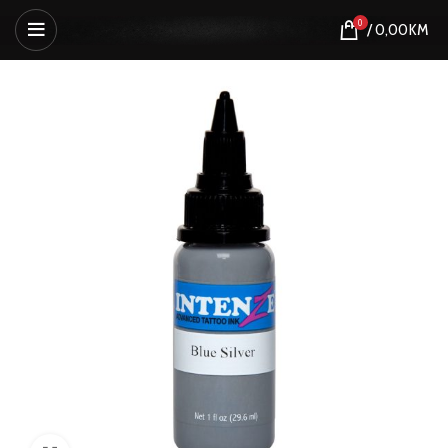
0
/
0,00
KM