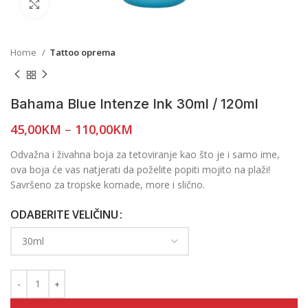
Click to enlarge
Home
Tattoo oprema
Bahama Blue Intenze Ink 30ml / 120ml
45,00
KM
–
110,00
KM
Odvažna i živahna boja za tetoviranje kao što je i samo ime,
ova boja će vas natjerati da poželite popiti mojito na plaži!
Savršeno za tropske komade, more i slično.
ODABERITE VELIČINU