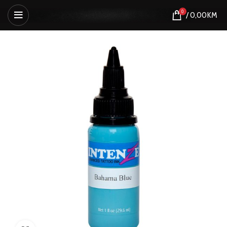
0
/
0,00
KM