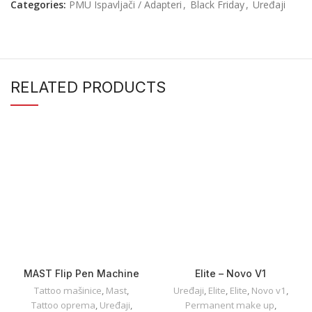
Categories:
PMU Ispavljači / Adapteri
,
Black Friday
,
Uređaji
RELATED PRODUCTS
MAST Flip Pen Machine
Elite – Novo V1
WQ830
Tattoo mašinice
,
Mast
,
Uređaji
,
Elite
,
Elite
,
Novo v1
,
Tattoo oprema
,
Uređaji
,
Permanent make up
,