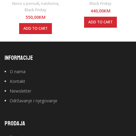
Novo u ponudi
,
naslovna
,
Black Friday
Black Friday
440,00
KM
550,00
KM
ADD TO CART
ADD TO CART
INFORMACIJE
O nama
Kontakt
Newsletter
Održavanje i njegovanje
PRODAJA