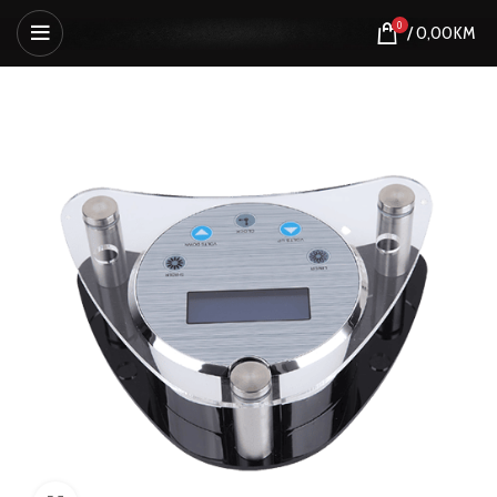
0
/
0,00
KM