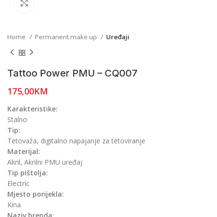
Click to enlarge
Home
Permanent make up
Uređaji
Tattoo Power PMU – CQ007
175,00
KM
Karakteristike:
Stalno
Tip:
Tetovaža, digitalno napajanje za tetoviranje
Materijal:
Akril, Akrilni PMU uređaj
Tip pištolja:
Electric
Mjesto porijekla:
Kina
Naziv brenda: