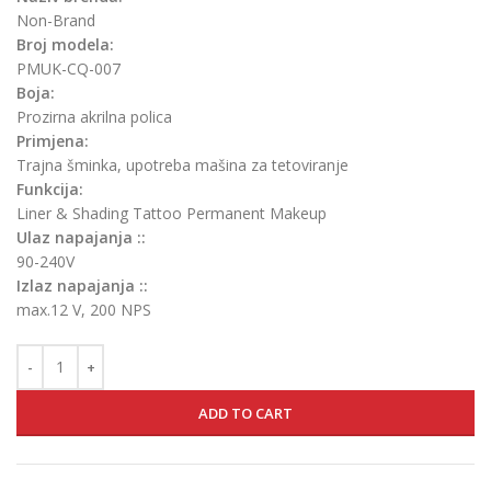
Non-Brand
Broj modela:
PMUK-CQ-007
Boja:
Prozirna akrilna polica
Primjena:
Trajna šminka, upotreba mašina za tetoviranje
Funkcija:
Liner & Shading Tattoo Permanent Makeup
Ulaz napajanja ::
90-240V
Izlaz napajanja ::
max.12 V, 200 NPS
ADD TO CART