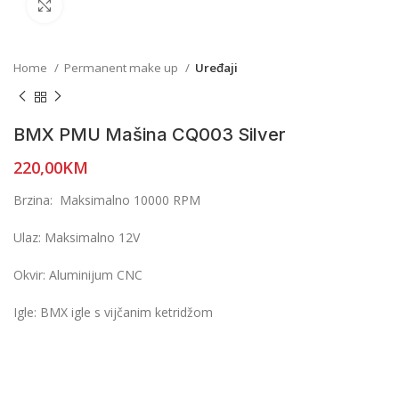
Click to enlarge
Home
Permanent make up
Uređaji
BMX PMU Mašina CQ003 Silver
220,00
KM
Brzina: Maksimalno 10000 RPM
Ulaz: Maksimalno 12V
Okvir: Aluminijum CNC
Igle:
BMX igle s vijčanim ketridžom