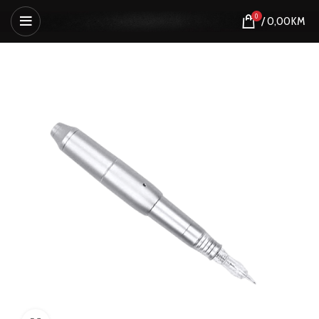
0
/
0,00
KM