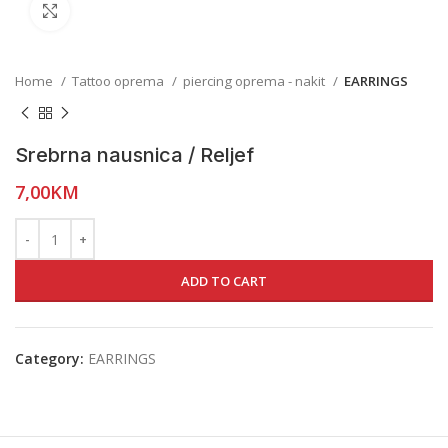
Click to enlarge
Home
Tattoo oprema
piercing oprema - nakit
EARRINGS
Srebrna nausnica / Reljef
7,00
KM
ADD TO CART
Category:
EARRINGS