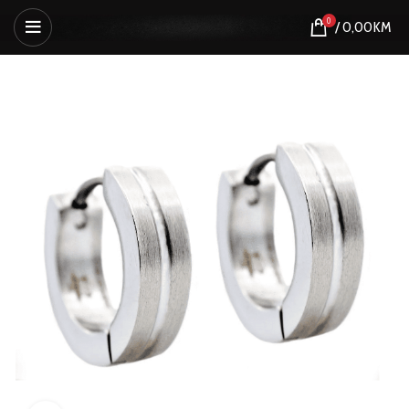
0
/
0,00
KM