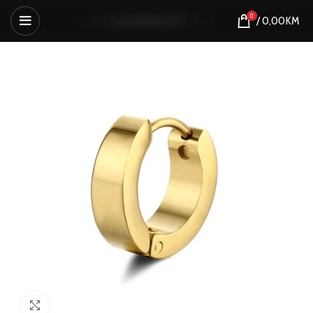
0
/
0,00
KM
Click to enlarge