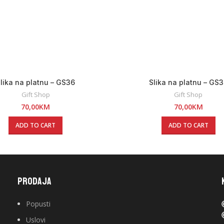
lika na platnu – GS36
Slika na platnu – GS
Gift Shop
Gift Shop
70,00
KM
70,00
KM
ADD TO CART
ADD TO CART
PRODAJA
Popusti
Uslovi