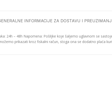
GENERALNE INFORMACIJE ZA DOSTAVU I PREUZIMANJ
ka: 24h – 48h Napomena: Pošiljke koje šaljemo uglavnom se sastoje o
možemo prikazati kroz fiskalni račun, stoga ona se dodatno plaća kurir