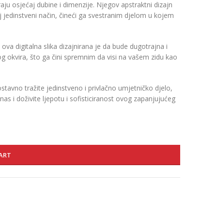
raju osjećaj dubine i dimenzije. Njegov apstraktni dizajn
j jedinstveni način, čineći ga svestranim djelom u kojem
va digitalna slika dizajnirana je da bude dugotrajna i
g okvira, što ga čini spremnim da visi na vašem zidu kao
dnostavno tražite jedinstveno i privlačno umjetničko djelo,
nas i doživite ljepotu i sofisticiranost ovog zapanjujućeg
ART