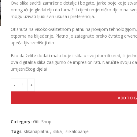
Ova slika sadrži zamršene detalje i bogate, jarke boje koje stva
omogućuje gledatelju da tumači i cijeni umjetničko djelo na svo
mogu uživati ljudi svih ukusa i preferencija.
Otisnuta na visokokvalitetnom platnu najnovijom tehnologijom, o
otporna na blijeđenje. Platno je zategnuto preko čvrstog drveno
upečatljiv središnji dio.
Bilo da želite dodati malo boje i stila u svoj dom ili ured, ili je
ova digitalna slika zasigurno će impresionirati. Naručite svoju da
umjetničkog djela!
ADD TO C
Category:
Gift Shop
Tags:
slikanaplatnu
,
slika
,
slikalobanje