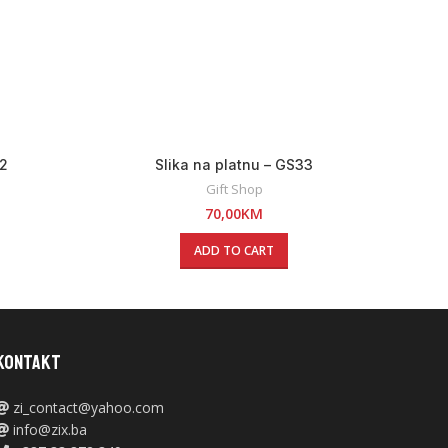
32
Slika na platnu – GS33
Gift Shop
70,00
KM
ADD TO CART
KONTAKT
zi_contact@yahoo.com
info@zix.ba