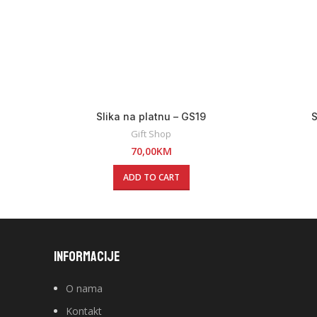
Slika na platnu – GS19
S
Gift Shop
70,00
KM
ADD TO CART
INFORMACIJE
O nama
Kontakt