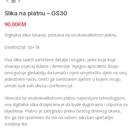
Slika na platnu – GS30
90,00
KM
Digitalna slika lobanje, printana na visokokvalitetom platnu.
DIMENZIJE: 50×78
Ova slika sadrži zamršene detalje i bogate, jarke boje koje
stvaraju osjećaj dubine i dimenzije. Njegov apstraktni dizajn
omogućuje gledatelju da tumači i cijeni umjetničko djelo na svoj
jedinstveni način, čineći ga svestranim djelom u kojem mogu
uživati ljudi svih ukusa i preferencija.
Otisnuta na visokokvalitetnom platnu najnovijom tehnologijom,
ova digitalna slika dizajnirana je da bude dugotrajna i otporna na
blijeđenje. Platno je zategnuto preko čvrstog drvenog okvira,
što ga čini spremnim da visi na vašem zidu kao upečatljiv
središnji dio.