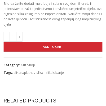
Bilo da želite dodati malo boje i stila u svoj dom ili ured, ili
jednostavno tražite jedinstveno i privlačno umjetničko djelo, ova
digitalna slika zasigurno će impresionirati. Naručite svoju danas i
doživite ljepotu i sofisticiranost ovog zapanjujućeg umjetničkog
djela!
ADD TO CART
Category:
Gift Shop
Tags:
slikanaplatnu
,
slika
,
slikalobanje
RELATED PRODUCTS