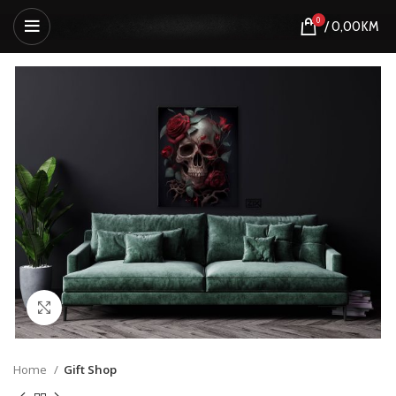
0
/
0,00
KM
Click to enlarge
Home
Gift Shop