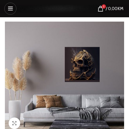
0
/
0,00
KM
Click to enlarge