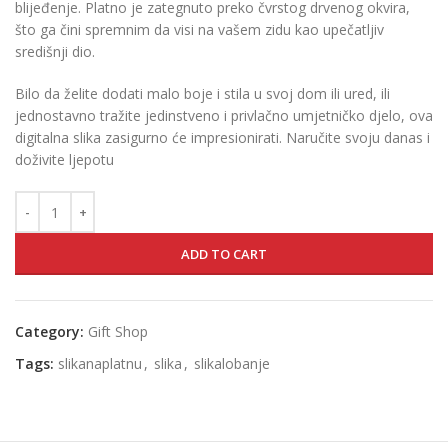
blijeđenje. Platno je zategnuto preko čvrstog drvenog okvira,
što ga čini spremnim da visi na vašem zidu kao upečatljiv
središnji dio.
Bilo da želite dodati malo boje i stila u svoj dom ili ured, ili
jednostavno tražite jedinstveno i privlačno umjetničko djelo, ova
digitalna slika zasigurno će impresionirati. Naručite svoju danas i
doživite ljepotu
ADD TO CART
Category:
Gift Shop
Tags:
slikanaplatnu
,
slika
,
slikalobanje