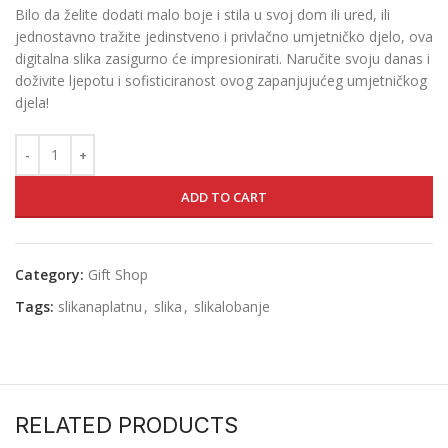
Bilo da želite dodati malo boje i stila u svoj dom ili ured, ili
jednostavno tražite jedinstveno i privlačno umjetničko djelo, ova
digitalna slika zasigurno će impresionirati. Naručite svoju danas i
doživite ljepotu i sofisticiranost ovog zapanjujućeg umjetničkog
djela!
ADD TO CART
Category:
Gift Shop
Tags:
slikanaplatnu
,
slika
,
slikalobanje
RELATED PRODUCTS