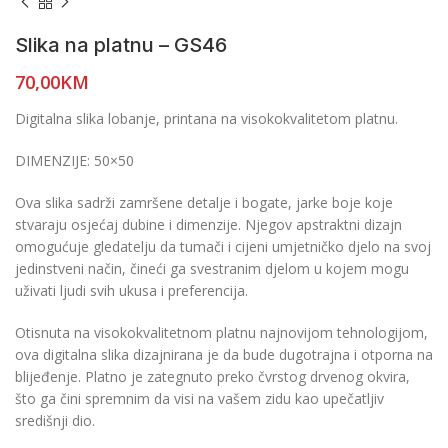
Slika na platnu – GS46
70,00
KM
Digitalna slika lobanje, printana na visokokvalitetom platnu.
DIMENZIJE: 50×50
Ova slika sadrži zamršene detalje i bogate, jarke boje koje
stvaraju osjećaj dubine i dimenzije. Njegov apstraktni dizajn
omogućuje gledatelju da tumači i cijeni umjetničko djelo na svoj
jedinstveni način, čineći ga svestranim djelom u kojem mogu
uživati ljudi svih ukusa i preferencija.
Otisnuta na visokokvalitetnom platnu najnovijom tehnologijom,
ova digitalna slika dizajnirana je da bude dugotrajna i otporna na
blijeđenje. Platno je zategnuto preko čvrstog drvenog okvira,
što ga čini spremnim da visi na vašem zidu kao upečatljiv
središnji dio.