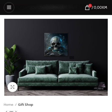
0
/
0,00
KM
Click to enlarge
Home
Gift Shop