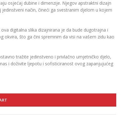
raju osjećaj dubine i dimenzije. Njegov apstraktni dizajn
j jedinstveni način, čineći ga svestranim djelom u kojem
va digitalna slika dizajnirana je da bude dugotrajna i
g okvira, što ga čini spremnim da visi na vašem zidu kao
dnostavno tražite jedinstveno i privlačno umjetničko djelo,
nas i doživite ljepotu i sofisticiranost ovog zapanjujućeg
ART