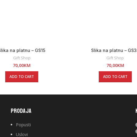
Slika na platnu – GS15
Slika na platnu – GS
Gift Shop
Gift Shop
70,00
KM
70,00
KM
ADD TO CART
ADD TO CART
PRODAJA
Popusti
Uslovi