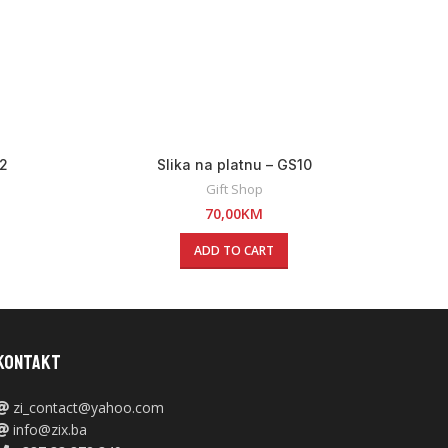
32
Slika na platnu – GS10
Gift Shop
70,00
KM
ADD TO CART
KONTAKT
zi_contact@yahoo.com
info@zix.ba