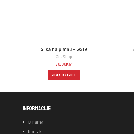
Slika na platnu – GS19
Gift Shop
70,00
KM
ADD TO CART
INFORMACIJE
O nama
Kontakt