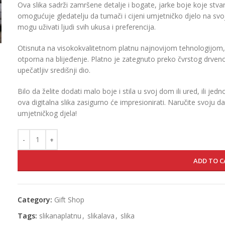
Ova slika sadrži zamršene detalje i bogate, jarke boje koje stva
omogućuje gledatelju da tumači i cijeni umjetničko djelo na svo
mogu uživati ljudi svih ukusa i preferencija.
Otisnuta na visokokvalitetnom platnu najnovijom tehnologijom, o
otporna na blijeđenje. Platno je zategnuto preko čvrstog drveno
upečatljiv središnji dio.
Bilo da želite dodati malo boje i stila u svoj dom ili ured, ili je
ova digitalna slika zasigurno će impresionirati. Naručite svoju da
umjetničkog djela!
ADD TO C
Category:
Gift Shop
Tags:
slikanaplatnu
,
slikalava
,
slika