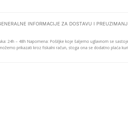
GENERALNE INFORMACIJE ZA DOSTAVU I PREUZIMANJ
ka: 24h – 48h Napomena: Pošiljke koje šaljemo uglavnom se sastoje o
možemo prikazati kroz fiskalni račun, stoga ona se dodatno plaća kurir