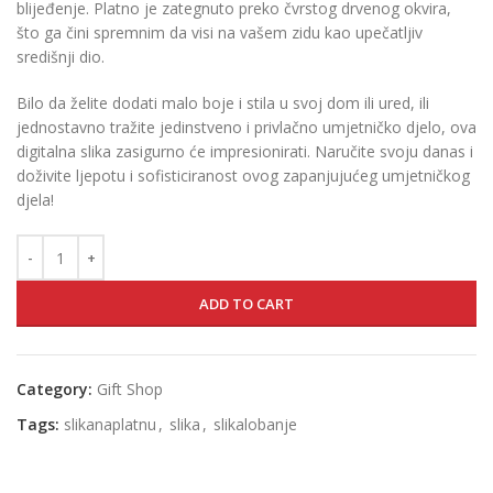
blijeđenje. Platno je zategnuto preko čvrstog drvenog okvira,
što ga čini spremnim da visi na vašem zidu kao upečatljiv
središnji dio.
Bilo da želite dodati malo boje i stila u svoj dom ili ured, ili
jednostavno tražite jedinstveno i privlačno umjetničko djelo, ova
digitalna slika zasigurno će impresionirati. Naručite svoju danas i
doživite ljepotu i sofisticiranost ovog zapanjujućeg umjetničkog
djela!
ADD TO CART
Category:
Gift Shop
Tags:
slikanaplatnu
,
slika
,
slikalobanje