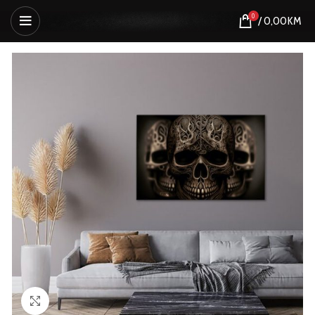
0
/
0,00
KM
Click to enlarge