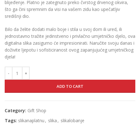
blijeđenje. Platno je zategnuto preko čvrstog drvenog okvira,
što ga čini spremnim da visi na vašem zidu kao upečatljiv
središnji dio.
Bilo da želite dodati malo boje i stila u svoj dom ili ured, ili
jednostavno tražite jedinstveno i privlačno umjetničko djelo, ova
digitalna slika zasigurno će impresionirati. Naručite svoju danas i
doživite ljepotu i sofisticiranost ovog zapanjujućeg umjetničkog
djela!
ADD TO CART
Category:
Gift Shop
Tags:
slikanaplatnu
,
slika
,
slikalobanje