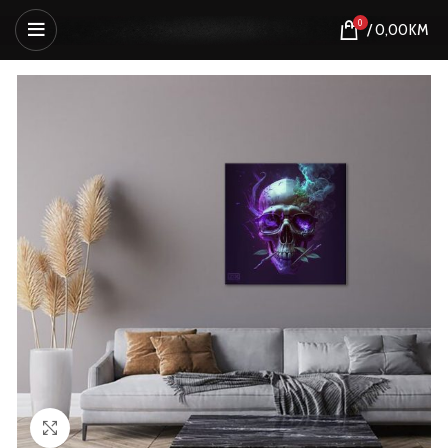
0
/
0,00
KM
Click to enlarge