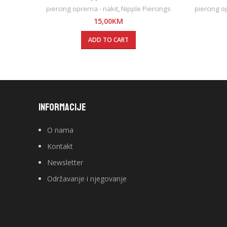
piercing oprema - nakit
,
Nipple Piercings
piercing o
15,00
KM
ADD TO CART
INFORMACIJE
O nama
Kontakt
Newsletter
Održavanje i njegovanje