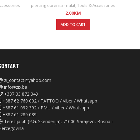
ccessories
piercing oprema - nakit
,
Tools & Accessories
piercin
2,00
KM
ADD TO CART
KONTAKT
zi_contact@yahoo.com
info@zix.ba
+387 33 872 349
+387 62 760 002 / TATTOO / Viber / Whatsapp
+387 61 092 392 / PMU / Viber / Whatsapp
+387 61 289 089
Terezija bb (P.G. Skenderija), 71000 Sarajevo, Bosna i
Hercegovina