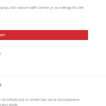
opcija, naš septum nakit savršen je za svakoga tko želi
ART
t
E
d artikala koji su sterilni tako da ne dozvoljavamo
skoj službi.