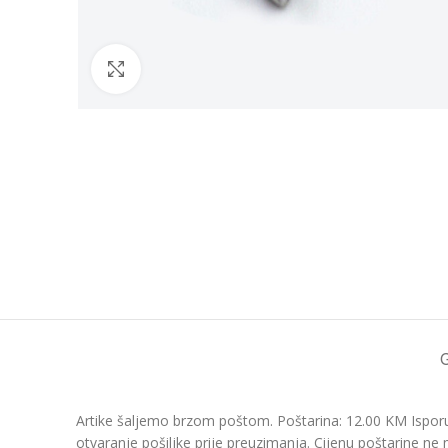
Click to enlarge
Artike šaljemo brzom poštom. Poštarina: 12.00 KM Isporu
otvaranje pošiljke prije preuzimanja. Cijenu poštarine ne 