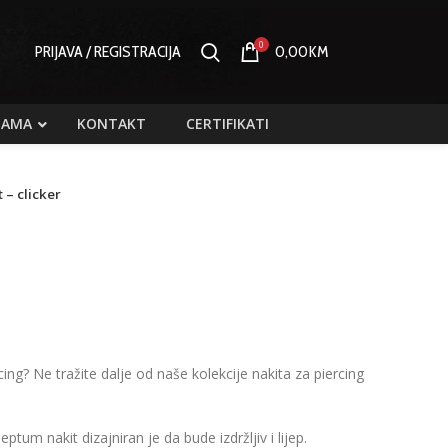
0
PRIJAVA / REGISTRACIJA
0,00
KM
NAMA
KONTAKT
CERTIFIKATI
 – clicker
ing? Ne tražite dalje od naše kolekcije nakita za piercing
tum nakit dizajniran je da bude izdržljiv i lijep.