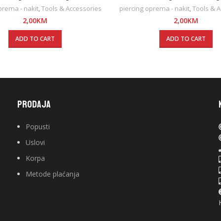
prema - nakit
,
Tools & Accessories
piercing oprema - nakit
,
Tools & A
2,00
KM
2,00
KM
ADD TO CART
ADD TO CART
PRODAJA
Popusti
Uslovi
Korpa
Metode plaćanja