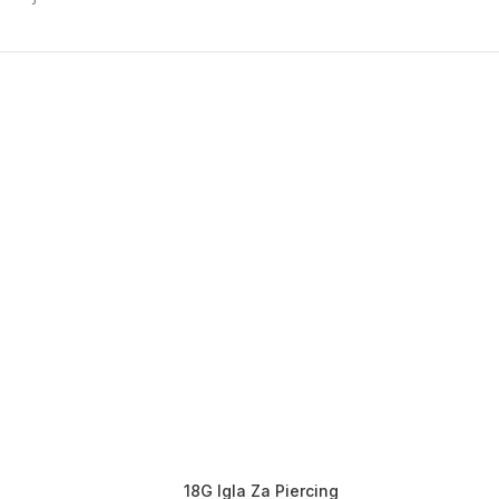
18G Igla Za Piercing
Pier