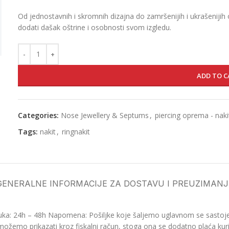
Od jednostavnih i skromnih dizajna do zamršenijih i ukrašenijih 
dodati dašak oštrine i osobnosti svom izgledu.
ADD TO C
Categories:
Nose Jewellery & Septums
,
piercing oprema - naki
Tags:
nakit
,
ringnakit
GENERALNE INFORMACIJE ZA DOSTAVU I PREUZIMANJ
ka: 24h – 48h Napomena: Pošiljke koje šaljemo uglavnom se sastoje o
možemo prikazati kroz fiskalni račun, stoga ona se dodatno plaća kurir