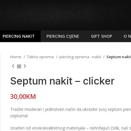
PIERCING NAKIT
PIERCING CIJENE
GIFT SHOP
O 
Home
Tattoo oprema
piercing oprema - nakit
Septum nakit
Septum nakit – clicker
30,00
KM
Tražite moderan i jedinstven način da ukrasite svoj septum pierc
septuma!
Izrađen od visokokvalitetnog materijala – nehrđajući čelik, naš sep