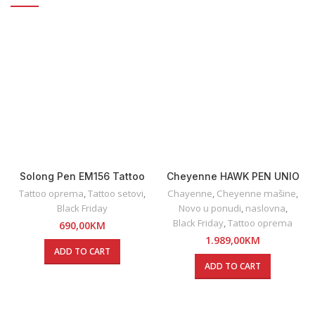
Solong Pen EM156 Tattoo
Cheyenne HAWK PEN UNIO
SET
Tattoo oprema
,
Tattoo setovi
,
Chayenne
,
Cheyenne mašine
,
Black Friday
Novo u ponudi
,
naslovna
,
Black Friday
,
Tattoo oprema
690,00
KM
1.989,00
KM
ADD TO CART
ADD TO CART