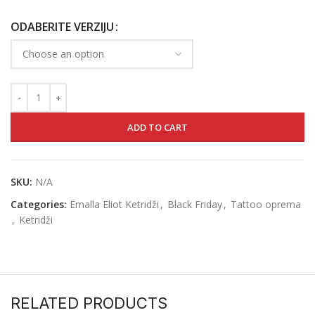
ODABERITE VERZIJU
ADD TO CART
SKU:
N/A
Categories:
Emalla Eliot Ketridži
,
Black Friday
,
Tattoo oprema
,
Ketridži
RELATED PRODUCTS