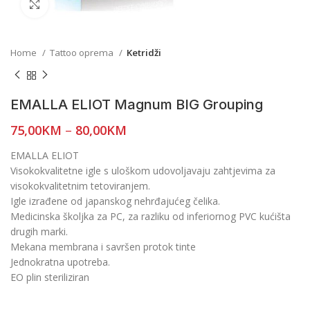
Click to enlarge
Home
Tattoo oprema
Ketridži
EMALLA ELIOT Magnum BIG Grouping
75,00
KM
–
80,00
KM
EMALLA ELIOT
Visokokvalitetne igle s uloškom udovoljavaju zahtjevima za
visokokvalitetnim tetoviranjem.
Igle izrađene od japanskog nehrđajućeg čelika.
Medicinska školjka za PC, za razliku od inferiornog PVC kućišta
drugih marki.
Mekana membrana i savršen protok tinte
Jednokratna upotreba.
EO plin steriliziran