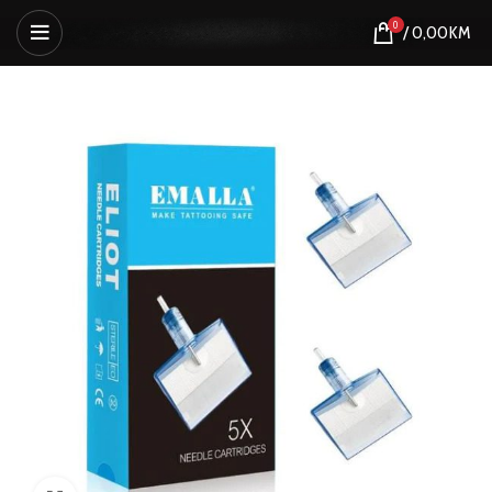
0
/
0,00
KM