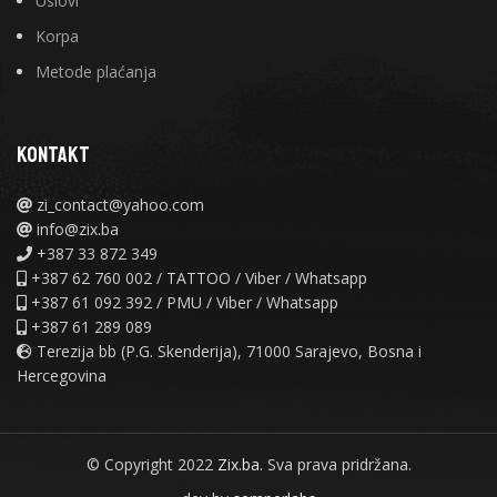
Uslovi
Korpa
Metode plaćanja
KONTAKT
zi_contact@yahoo.com
info@zix.ba
+387 33 872 349
+387 62 760 002 / TATTOO / Viber / Whatsapp
+387 61 092 392 / PMU / Viber / Whatsapp
+387 61 289 089
Terezija bb (P.G. Skenderija), 71000 Sarajevo, Bosna i
Hercegovina
© Copyright 2022
Zix.ba.
Sva prava pridržana.