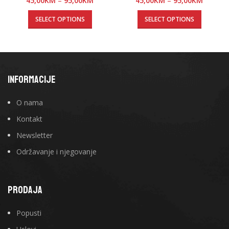
45,00
KM
–
95,00
KM
45,00
KM
–
95,00
KM
SELECT OPTIONS
SELECT OPTIONS
INFORMACIJE
O nama
Kontakt
Newsletter
Održavanje i njegovanje
PRODAJA
Popusti