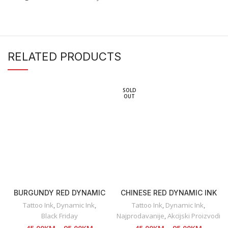
RELATED PRODUCTS
SOLD
OUT
BURGUNDY RED DYNAMIC
CHINESE RED DYNAMIC INK
INK
Tattoo Ink
,
Dynamic Ink
,
Tattoo Ink
,
Dynamic Ink
,
Black Friday
Najprodavanije
,
Akcijski Proizvodi