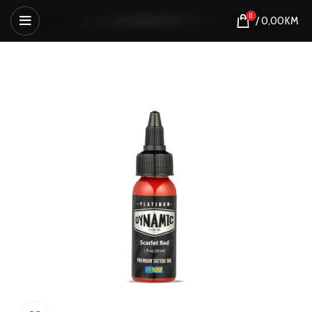
0
/
0,00
KM