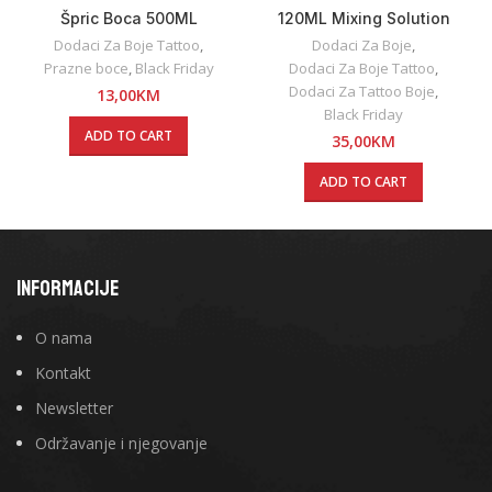
Špric Boca 500ML
120ML Mixing Solution
Dynamic
Dodaci Za Boje Tattoo
,
Dodaci Za Boje
,
Prazne boce
,
Black Friday
Dodaci Za Boje Tattoo
,
Dodaci Za Tattoo Boje
,
13,00
KM
Black Friday
ADD TO CART
35,00
KM
ADD TO CART
INFORMACIJE
O nama
Kontakt
Newsletter
Održavanje i njegovanje