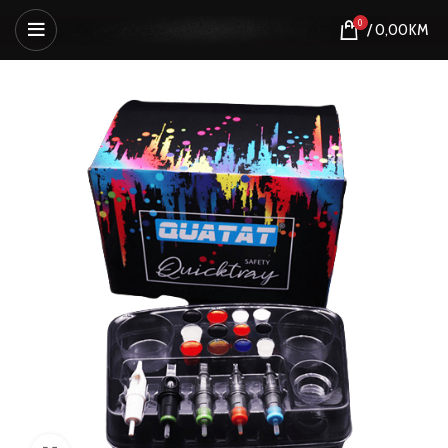
0
/
0,00
KM