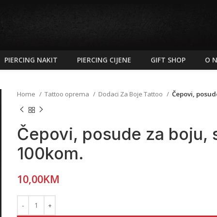
PIERCING NAKIT
PIERCING CIJENE
GIFT SHOP
O 
Home
Tattoo oprema
Dodaci Za Boje Tattoo
Čepovi, posude
Čepovi, posude za boju, si
100kom.
10,00
KM