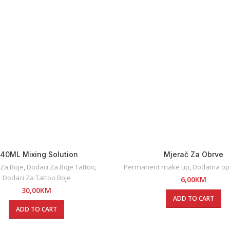
40ML Mixing Solution
Mjerač Za Obrve
 Za Boje
,
Dodaci Za Boje Tattoo
,
Permanent make up
,
Dodatna o
Dodaci Za Tattoo Boje
6,00
KM
30,00
KM
ADD TO CART
ADD TO CART