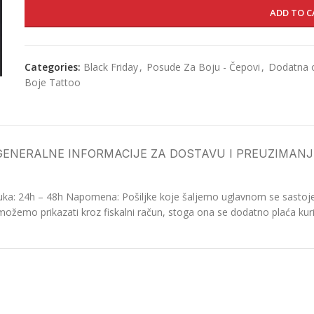
ADD TO C
Categories:
Black Friday
,
Posude Za Boju - Čepovi
,
Dodatna
Boje Tattoo
GENERALNE INFORMACIJE ZA DOSTAVU I PREUZIMANJ
ka: 24h – 48h Napomena: Pošiljke koje šaljemo uglavnom se sastoje o
možemo prikazati kroz fiskalni račun, stoga ona se dodatno plaća kurir