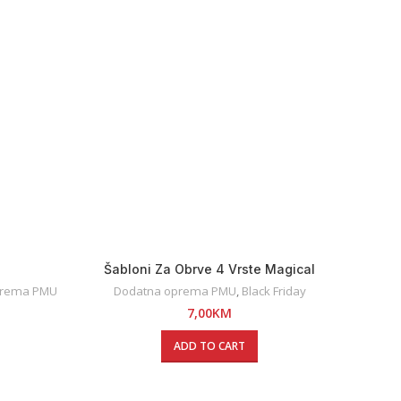
Šabloni Za Obrve 4 Vrste Magical
Šab
prema PMU
Dodatna oprema PMU
,
Black Friday
Perman
7,00
KM
ADD TO CART