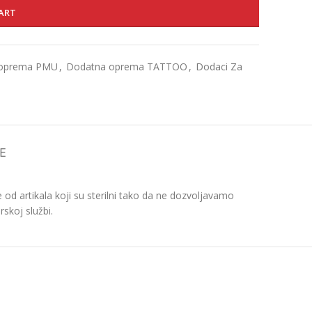
ART
 oprema PMU
,
Dodatna oprema TATTOO
,
Dodaci Za
E
d artikala koji su sterilni tako da ne dozvoljavamo
skoj službi.