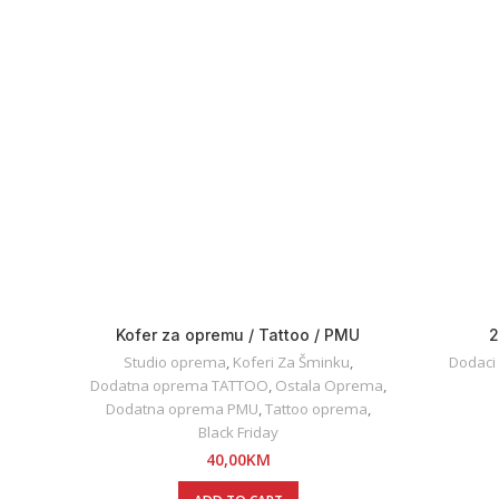
Kofer za opremu / Tattoo / PMU
2
Studio oprema
,
Koferi Za Šminku
,
Dodaci
Dodatna oprema TATTOO
,
Ostala Oprema
,
Dodatna oprema PMU
,
Tattoo oprema
,
Black Friday
40,00
KM