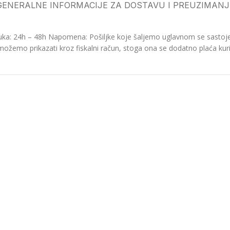
GENERALNE INFORMACIJE ZA DOSTAVU I PREUZIMANJ
ka: 24h – 48h Napomena: Pošiljke koje šaljemo uglavnom se sastoje o
možemo prikazati kroz fiskalni račun, stoga ona se dodatno plaća kurir