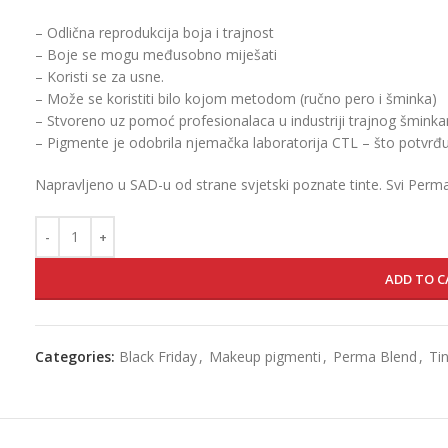
– Odlična reprodukcija boja i trajnost
– Boje se mogu međusobno miješati
– Koristi se za usne.
– Može se koristiti bilo kojom metodom (ručno pero i šminka)
– Stvoreno uz pomoć profesionalaca u industriji trajnog šminka
– Pigmente je odobrila njemačka laboratorija CTL – što potvrđuj
Napravljeno u SAD-u od strane svjetski poznate tinte. Svi Perma 
ADD TO C
Categories:
Black Friday
,
Makeup pigmenti
,
Perma Blend
,
Ti