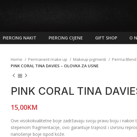
PIERCING NAKIT
PIERCING CIJENE
GIFT SHOP
O 
Home
Permanent make up
Makeup pigmenti
Perma Blen
PINK CORAL TINA DAVIES – OLOVKA ZA USNE
PINK CORAL TINA DAVIE
15,00
KM
Ove visokokvalitetne boje zadržavaju svoju pravu boju i nakon 
stepenom fragmentacije, ovo garantuje trajnost i izvrsnu reprod
nanošenje boje ispod kože.