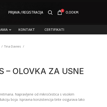
0
PRIJAVA / REGISTRACIJA
0,00
KM
NAMA
KONTAKT
CERTIFIKATI
d
Tina Davies
S – OLOVKA ZA USNE
tretmana. Napravljene od mikročestica s visokim
ukciju boja. Ispravna konzistencija tinte osigurava lako