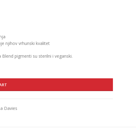
nja
e njihov vrhunski kvalitet
Blend pigmenti su sterilni i veganski.
ART
na Davies