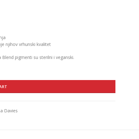
nja
e njihov vrhunski kvalitet
Blend pigmenti su sterilni i veganski.
ART
na Davies