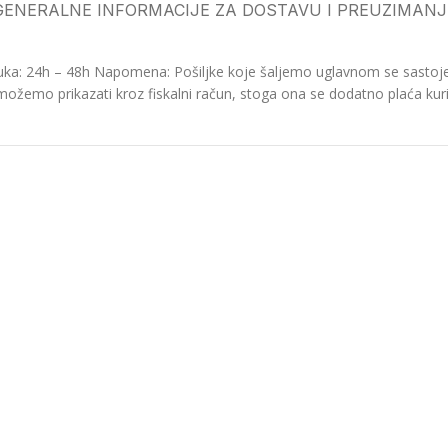
GENERALNE INFORMACIJE ZA DOSTAVU I PREUZIMANJ
ka: 24h – 48h Napomena: Pošiljke koje šaljemo uglavnom se sastoje o
možemo prikazati kroz fiskalni račun, stoga ona se dodatno plaća kurir