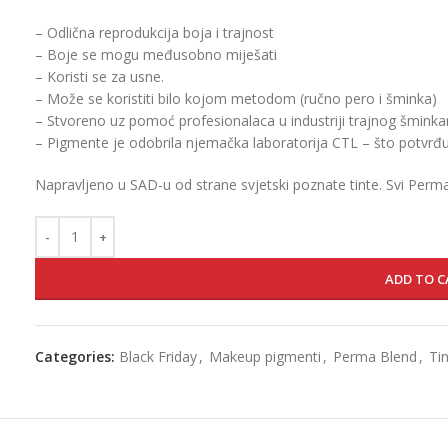
– Odlična reprodukcija boja i trajnost
– Boje se mogu međusobno miješati
– Koristi se za usne.
– Može se koristiti bilo kojom metodom (ručno pero i šminka)
– Stvoreno uz pomoć profesionalaca u industriji trajnog šminka
– Pigmente je odobrila njemačka laboratorija CTL – što potvrđuj
Napravljeno u SAD-u od strane svjetski poznate tinte. Svi Perma 
ADD TO C
Categories:
Black Friday
,
Makeup pigmenti
,
Perma Blend
,
Ti