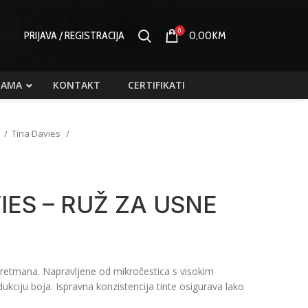
0
PRIJAVA / REGISTRACIJA
0,00
KM
NAMA
KONTAKT
CERTIFIKATI
d
Tina Davies
IES – RUŽ ZA USNE
tretmana. Napravljene od mikročestica s visokim
ukciju boja. Ispravna konzistencija tinte osigurava lako