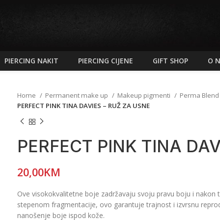
PIERCING NAKIT
PIERCING CIJENE
GIFT SHOP
O 
Home
Permanent make up
Makeup pigmenti
Perma Blen
PERFECT PINK TINA DAVIES – RUŽ ZA USNE
PERFECT PINK TINA DAV
20,00
KM
Ove visokokvalitetne boje zadržavaju svoju pravu boju i nakon 
stepenom fragmentacije, ovo garantuje trajnost i izvrsnu reprod
nanošenje boje ispod kože.