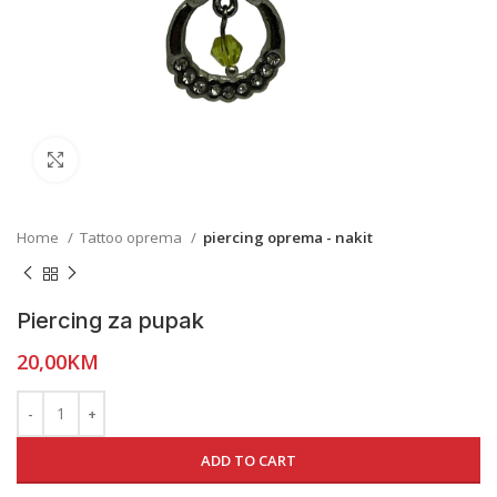
Click to enlarge
Home
Tattoo oprema
piercing oprema - nakit
Piercing za pupak
20,00
KM
ADD TO CART