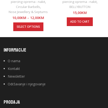
piercing oprema - nakit
,
piercing oprema - nakit
,
Circular Barbells
,
BELLYBUTTON
Nose Jewellery & Septums
15,00
KM
10,00
KM
–
12,00
KM
ADD TO CART
SELECT OPTIONS
INFORMACIJE
O nama
Kontakt
Newsletter
Održavanje i njegovanje
PRODAJA