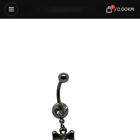
0
/
0,00
KM